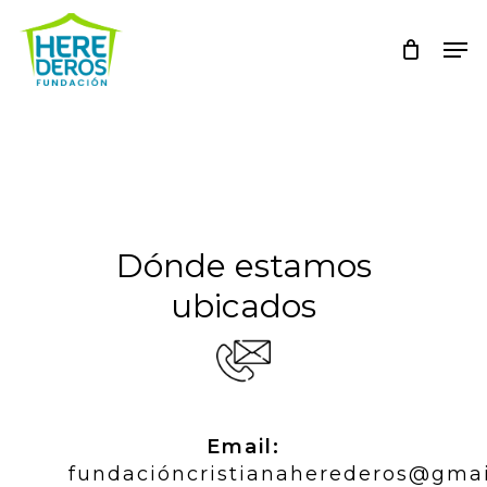
Skip
Me
to
main
content
Dónde estamos
ubicados
Email:
fundacióncristianaherederos@gma